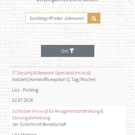
Suchbegriff oder Jobnummer
Stellen
finden
Ort
Stelle
Ort
Datum
IT Security & Network Specialist (m/w/d)
Vollzeit | Homeofficeoption (1 Tag/Woche)
< joblocation_filter >
Linz - Pichling
02.07.2026
Schlosser (m/w/d) für Anlageninstandhaltung &
Störungsbehebung
2er Schicht mit Bereitschaft
Linz-Pichling