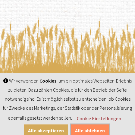
Wir verwenden
Cookies
, um ein optimales Webseiten-Erlebnis
Fischer Brot GmbH
zu bieten. Dazu zählen Cookies, die für den Betrieb der Seite
Im Südpark 186-190, A-4030 Linz
notwendig sind. Es ist möglich selbst zu entscheiden, ob Cookies
Tel: +43 (0)732-66 67 11-0
www.fischer-brot.at
office@fischer-brot.at
für Zwecke des Marketings, der Statistik oder der Personalisierung
ebenfalls gesetzt werden sollen.
Cookie Einstellungen
IMPRESSUM
© Fischer Brot GmbH
Alle akzeptieren
Alle ablehnen
Teile diese Seite auf Facebook
Teile diese Seite auf Twitter
Teile diese Siete über E-Mail
Teile diese Seite auf LinkedIn
Teile diese Seite auf X
Teile dies